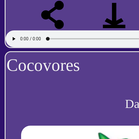
Cocovores
D