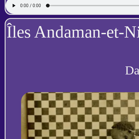
Îles Andaman-et-N
D