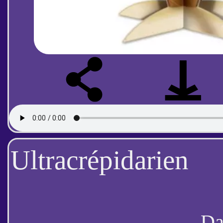
Ultracrépidarien
D