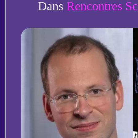
l'Au-delà (Julien d
Dans
Rencontres Sc