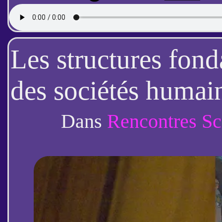
Les structures fon
des sociétés humai
Lahire) 2/2
Dans
Rencontres Sc