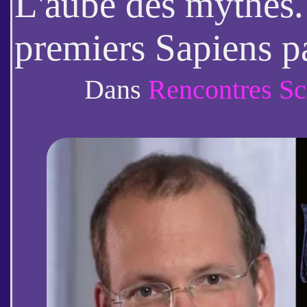
L'aube des mythes.
premiers Sapiens pa
l'Au-delà (Julien d
Dans
Rencontres Sc