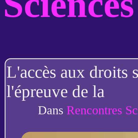
Science
L'accès aux droits 
l'épreuve de la
dématérialisation d
Dans
Rencontres Sc
publics (Nadia Okb