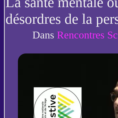
La santé mentale ou
désordres de la per
l’âge de l’autonom
Dans
Rencontres Sc
Ehrenberg) 1/2