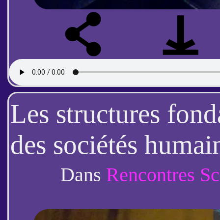
Les structures fon
des sociétés humai
Lahire) 1/2
Dans
Rencontres Sc