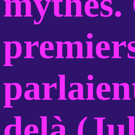
mythes.
premier
parlaien
delà (Ju