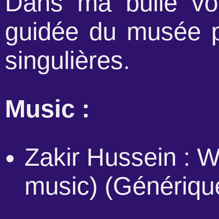
Dans ma bulle vo
guidée du musée pa
singulières.
Music :
Zakir Hussein : W
music) (Génériqu