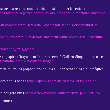
st très carré et résume très bien la situation et les enjeux
des-attaques-repetees-contre-les-bibliotheques-la-memoire-collective-
ian.com/us-news/2025/feb/13/pentagon-schools-closed-libraries-
ww.ala.org/news/2025/03/ala-statement-white-house-assault-institute-
ermination_imls_grants
 ce papier effrayant sur le sort réservé à Colleen Shogan, directrice
-national-archivist-colleen-shogan
arte toutes les propositions de lois qui concernent les bibliothèques,
on des books bans :
https://apnews.com/article/new-jersey-ban-on-
ses bougent vite)
https://www.youtube.com/watch?v=j4H-EseCidw
ncienne :