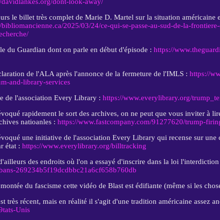
//davidlankes.org/dont-look-away/
eurs le billet très complet de Marie D. Martel sur la situation américaine e
//bibliomancienne.ca/2025/03/24/ce-qui-se-passe-au-sud-de-la-frontiere-
recherche/
cle du Guardian dont on parle en début d'épisode :
https://www.theguard
laration de l'ALA après l'annonce de la fermeture de l'IMLS :
https://w
m-and-library-services
le de l'association Every Library :
https://www.everylibrary.org/trump_t
voqué rapidement le sort des archives, on ne peut que vous inviter à lire
chives natioanles :
https://www.fastcompany.com/91277620/trump-firing
voqué une initiative de l'association Every Library qui recense sur une c
ar état :
https://www.everylibrary.org/billtracking
 d'ailleurs des endroits où l'on a essayé d'inscrire dans la loi l'interdicti
bans-269234b5f19dcdbbc21a6cf658b760db
 montée du fascisme cette vidéo de Blast est édifiante (même si les cho
 très récent, mais en réalité il s'agit d'une tradition américaine assez a
9tats-Unis