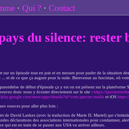
amme
Qui ?
Contact
pays du silence: rester 
t sur un épisode tout en joie et en mesure pour parler de la situation 
... et de ce que ça augure pour la suite. Bienvenue au fascistan, où votre
 parenthèse de début d'épisode ça y est on est présent sur la plateforme S
ouvez donc nous y écouter directement sur le site :
https://spectremedia
//play.google.com/store/apps/details?id=com.spectre.media
et iOS
https
es sources pour aller plus loin :
let de David Lankes (avec la traduction de Marie D. Martel) qui s'intitu
andes déclarations des associations internationales pour condamner, alert
ce qui est en train de se passer aux USA va arriver ailleurs.