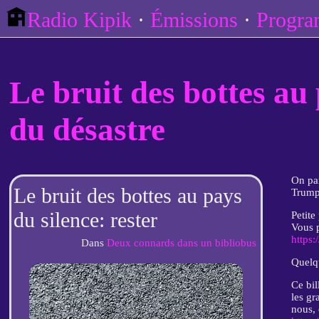
Radio Kipik
Émissions
Progr
Le bruit des bottes au 
du désastre
On par
Le bruit des bottes au pays
Trump 
du silence: rester
Petite
Vous p
bibliothécaire au coeur du
https:
Dans
Deux connards dans un bibliobus
désastre
Quelqu
Ce bil
les gr
nous, 