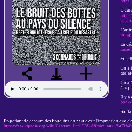
https:
D'aill
https:
et-la-
L'arti
trump
La déc
museu
Et cel
On a é
des ar
On a é
état p
Il y a
book-
Sur la
En parlant de censure des bouquins on peut avoir l'impression que c'est
https://fr.wikipedia.org/wiki/Censure_litt%C3%A9raire_aux_%C3%8